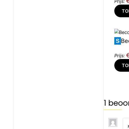
Prijs:
TO
Be
S
Prijs:
TO
1 beoo