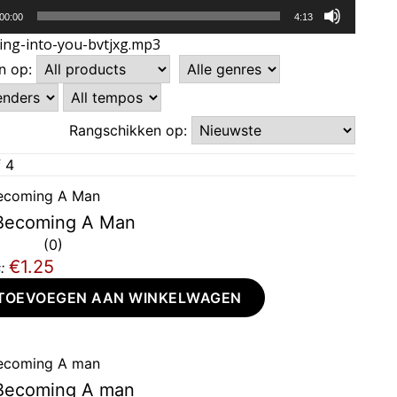
peler
00:00
4:13
ling-into-you-bvtjxg.mp3
en op:
Rangschikken op:
f 4
Becoming A Man
0
€1.25
:
TOEVOEGEN AAN WINKELWAGEN
Becoming A man