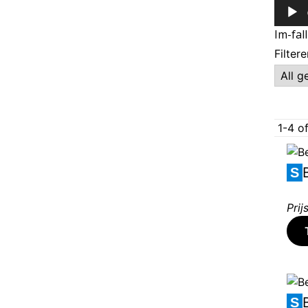
Audios
Im-fal
Filter
1-4 o
S
Prijs
S