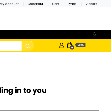
My account
Checkout
Cart
Lyrics
Video’s
€0.00
0
ling in to you