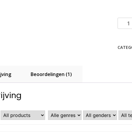
Falling
in
to
you
CATEG
aantal
jving
Beoordelingen (1)
ijving